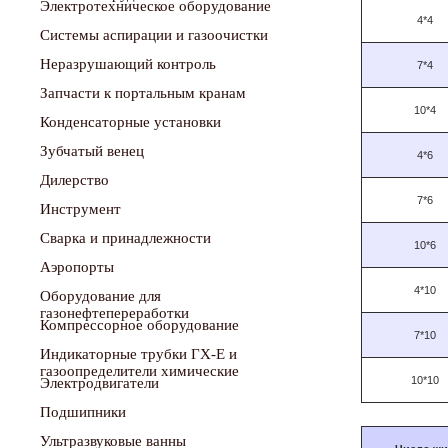
Электротехническое оборудование
4*4
Системы аспирации и газоочистки
Неразрушающий контроль
7*4
Запчасти к портальным кранам
10*4
Конденсаторные установки
Зубчатый венец
4*6
Дилерство
7*6
Инструмент
Сварка и принадлежности
10*6
Аэропорты
4*10
Оборудование для
газонефтепереработки
Компрессорное оборудование
7*10
Индикаторные трубки ГХ-Е и
газоопределители химические
10*10
Электродвигатели
Подшипники
Ультразвуковые ванны