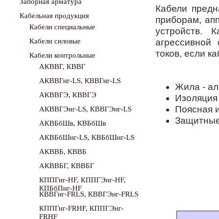
Запорная арматура
Кабели предн
Кабельная продукция
приборам, ап
Кабели специальные
устройств. 
Кабели силовые
агрессивной
токов, если к
Кабели контрольные
АКВВГ, КВВГ
АКВВГнг-LS, КВВГнг-LS
Жила - а
АКВВГЭ, КВВГЭ
Изоляция 
Поясная и
АКВВГЭнг-LS, КВВГЭнг-LS
Защитные 
АКВБбШв, КВБбШв
АКВБбШнг-LS, КВБбШнг-LS
АКВВБ, КВВБ
АКВВБГ, КВВБГ
КППГнг-HF, КППГЭнг-HF,
КПБбПнг-HF
КВВГнг-FRLS, КВВГЭнг-FRLS
КППГнг-FRHF, КППГЭнг-
FRHF