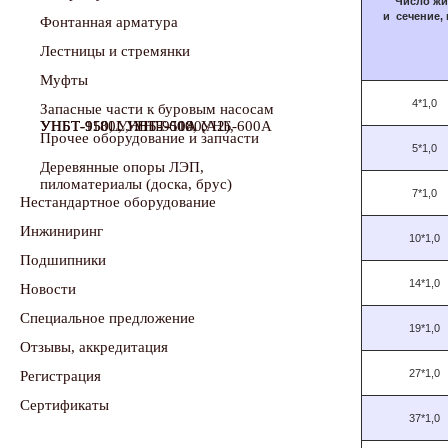
Число
жи
и
сечение
,
Фонтанная арматура
Лестницы и стремянки
Муфты
4*1,0
Запасные части к буровым насосам
УНБТ-950, УНБТ-950А (А2), УНБТ-950L, УНБТ-1180, УНБТ-1180L, УНБ-600, УНБ-600А
Прочее оборудование и запчасти
5*1,0
Деревянные опоры ЛЭП,
пиломатериалы (доска, брус)
7*1,0
Нестандартное оборудование
Инжиниринг
10*1,0
Подшипники
14*1,0
Новости
Специальное предложение
19*1,0
Отзывы, аккредитация
27*1,0
Регистрация
Сертификаты
37*1,0