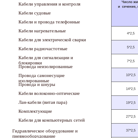
Число
жи
Кабели управления и контроля
и
сечение
,
Кабели судовые
Кабели и провода телефонные
Кабели нагревательные
4*2,5
Кабели для электрической сварки
5*2,5
Кабели радиочастотные
Кабели для сигнализации и
7*2,5
блокировки
Провода неизолированные
Провода самонесущие
10*2,5
изолированные
Провода и шнуры
14*2,5
Кабели волоконно-оптические
Лан-кабели (витая пара)
19*2,5
Комплектующие
27*2,5
Кабели для компьютерных сетей
Гидравлическое оборудование и
37*2,5
пневмооборудование