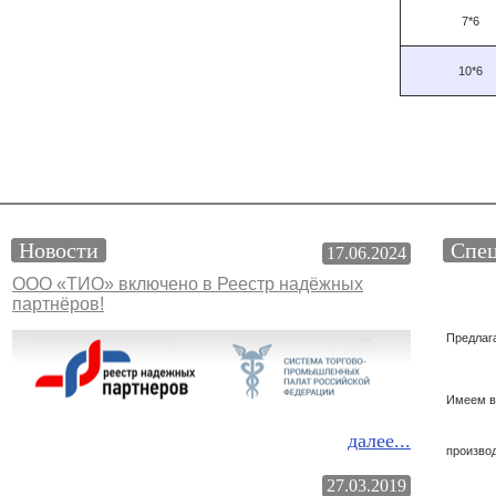
7*6
10*6
Новости
Спец
17.06.2024
ООО «ТИО» включено в Реестр надёжных
партнёров!
Предлаг
Имеем в
далее...
произво
27.03.2019