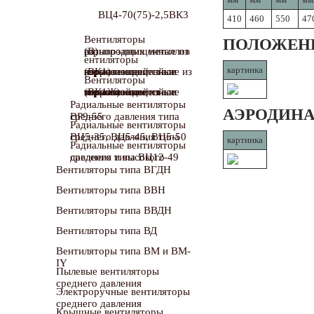
ВЦ4-70(75)-2,5ВК3
410
460
550
47
Вентиляторы
ПОЛОЖЕНИ
взрывозащищенные из разнородных металлов (В)
ентиляторы
картинка
взрывозащищенные коррозионностойкие из нержавеющей стали (ВК1)
Вентиляторы
взрывозащищенные коррозионностойкие теплостойкие из нержавеющей стали (ВК1Ж)
Радиальные вентиляторы
АЭРОДИНА
среднего давления типа ВР9-55
Радиальные вентиляторы
среднего давления типа ВЦ5-35, ВЦ5-45, ВЦ5-50
картинка
Радиальные вентиляторы
среднего и высокого давления типа ВЦ12-49
Вентиляторы типа ВГДН
Вентиляторы типа ВВН
Вентиляторы типа ВВДН
Вентиляторы типа ВД
Вентиляторы типа ВМ и ВМ-
IY
Пылевые вентиляторы
среднего давления
Электроручные вентиляторы
среднего давления
Крышные вентиляторы