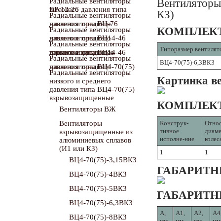
Вентиляторы
Радиальные вентиляторы
высокого давления типа ВР-12-26
КЗ)
Радиальные вентиляторы
низкого и среднего давления типа ВЦ-76
КОМПЛЕКТ
Радиальные вентиляторы
низкого и среднего давления типа ВЦ14-46
Радиальные вентиляторы
Типоразмер вентилят
низкого и среднего давления типа ВЦ14-46 взрывозащищенные
Радиальные вентиляторы
ВЦ4-70(75)-6,3ВК3
низкого и среднего давления типа ВЦ4-70(75)
Радиальные вентиляторы
Картинка в
низкого и среднего
давления типа ВЦ4-70(75)
взрывозащищенные
КОМПЛЕКТ
Вентиляторы ВЖ
Вентиляторы
Конструк-
Относ
тивное
диаме
взрывозащищенные из
исполне-ние
колес
алюминиевых сплавов
(И1 или КЗ)
1
1
ВЦ4-70(75)-3,15ВК3
ГАБАРИТН
ВЦ4-70(75)-4ВК3
ВЦ4-70(75)-5ВК3
ГАБАРИТН
ВЦ4-70(75)-6,3ВК3
A,
A1,
A2,
A4
ВЦ4-70(75)-8ВК3
мм
мм
мм
мм