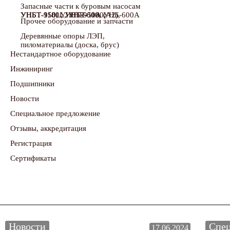
Запасные части к буровым насосам
УНБТ-950, УНБТ-950А (А2), УНБТ-950L, УНБТ-1180, УНБТ-1180L, УНБ-600, УНБ-600А
Прочее оборудование и запчасти
Деревянные опоры ЛЭП,
пиломатериалы (доска, брус)
Нестандартное оборудование
Инжиниринг
Подшипники
Новости
Специальное предложение
Отзывы, аккредитация
Регистрация
Сертификаты
Новости
Спец
17.06.2024