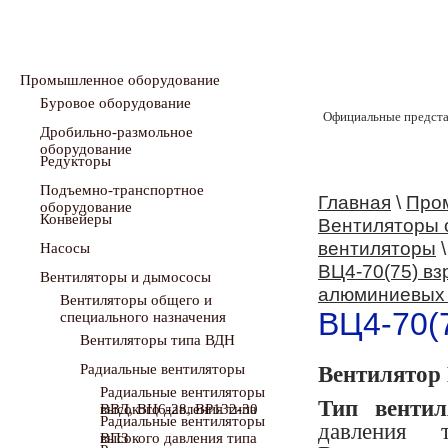
Промышленное оборудование
Буровое оборудование
Официальные предста
Дробильно-размольное
оборудование
Редукторы
Подъемно-транспортное
Главная
\
Про
оборудование
Конвейеры
Вентиляторы 
вентиляторы
Насосы
ВЦ4-70(75) в
Вентиляторы и дымососы
алюминиевых 
Вентиляторы общего и
ВЦ4-70(
специального назначения
Вентиляторы типа ВДН
Радиальные вентиляторы
Вентилятор
Радиальные вентиляторы
Тип вентил
высокого давления типа ВВД, ВЦ6-28, ВР132-30
Радиальные вентиляторы
давления 
высокого давления типа ВПЗ