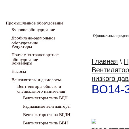
Промышленное оборудование
Буровое оборудование
Официальные предста
Дробильно-размольное
оборудование
Редукторы
Подъемно-транспортное
оборудование
Главная
\
П
Конвейеры
Вентилятор
Насосы
низкого да
Вентиляторы и дымососы
ВО14-3
Вентиляторы общего и
специального назначения
Вентиляторы типа ВДН
Радиальные вентиляторы
Вентиляторы типа ВГДН
Вентиляторы типа ВВН