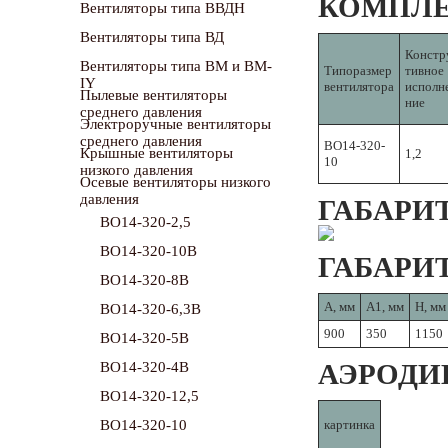
КОМПЛЕ
Вентиляторы типа ВВДН
Вентиляторы типа ВД
Констр
Вентиляторы типа ВМ и ВМ-
Типоразмер
тивное
IY
вентилятора
исполн
Пылевые вентиляторы
ние
среднего давления
Электроручные вентиляторы
среднего давления
ВО14-320-
Крышные вентиляторы
1,2
10
низкого давления
Осевые вентиляторы низкого
давления
ГАБАРИ
ВО14-320-2,5
ВО14-320-10В
ГАБАРИ
ВО14-320-8В
A, мм
A1, мм
H, мм
ВО14-320-6,3В
900
350
1150
ВО14-320-5В
АЭРОДИ
ВО14-320-4В
ВО14-320-12,5
ВО14-320-10
картинка