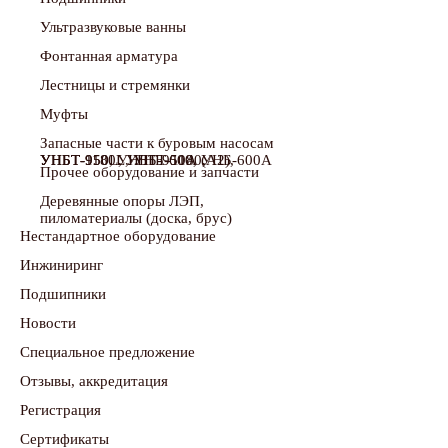
Ультразвуковые ванны
Фонтанная арматура
Лестницы и стремянки
Муфты
Запасные части к буровым насосам
УНБТ-950, УНБТ-950А (А2), УНБТ-950L, УНБТ-1180, УНБТ-1180L, УНБ-600, УНБ-600А
Прочее оборудование и запчасти
Деревянные опоры ЛЭП,
пиломатериалы (доска, брус)
Нестандартное оборудование
Инжиниринг
Подшипники
Новости
Специальное предложение
Отзывы, аккредитация
Регистрация
Сертификаты